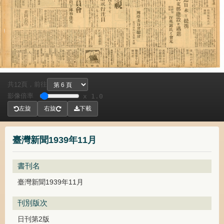
共
頁，
前往
12
影像倍率
x 1.0
左旋
右旋
下載
臺灣新聞1939年11月
書刊名
臺灣新聞1939年11月
刊別版次
日刊第2版