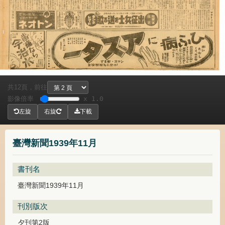
共
頁，
前往
12
影像倍率
x 1.0
左旋
右旋
下載
臺灣新聞1939年11月
書刊名
臺灣新聞1939年11月
刊別版次
夕刊第2版