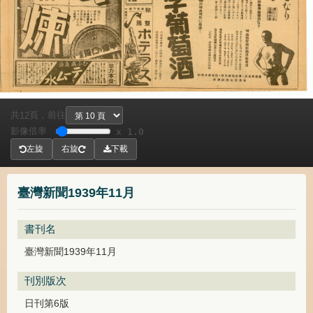
共
頁，
前往
12
影像倍率
x 1.0
左旋
右旋
下載
臺灣新聞1939年11月
書刊名
臺灣新聞1939年11月
刊別版次
日刊第6版