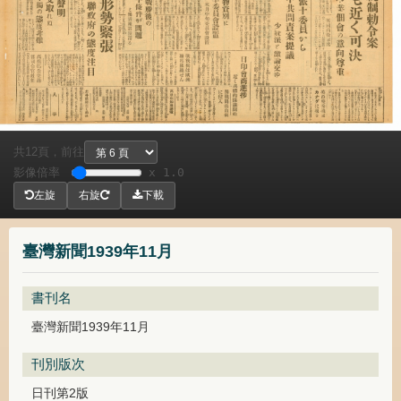
共
頁，
前往
12
影像倍率
x 1.0
左旋
右旋
下載
臺灣新聞1939年11月
書刊名
臺灣新聞1939年11月
刊別版次
日刊第2版