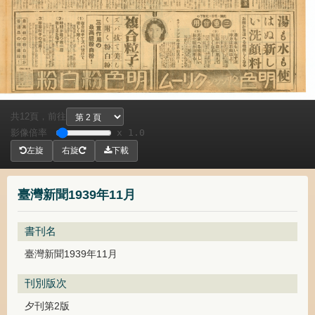
共
頁，
前往
12
影像倍率
x 1.0
左旋
右旋
下載
臺灣新聞1939年11月
書刊名
臺灣新聞1939年11月
刊別版次
夕刊第2版