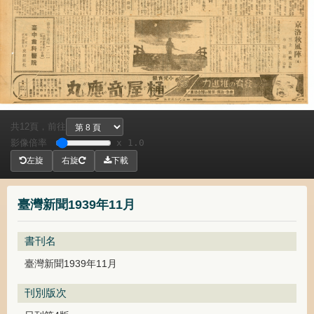
共
頁，
前往
12
影像倍率
x 1.0
左旋
右旋
下載
臺灣新聞1939年11月
書刊名
臺灣新聞1939年11月
刊別版次