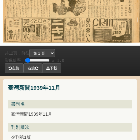
共
頁，
前往
12
影像倍率
x 1.0
左旋
右旋
下載
臺灣新聞1939年11月
書刊名
臺灣新聞1939年11月
刊別版次
夕刊第1版