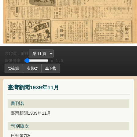
共
頁，
前往
12
影像倍率
x 1.0
左旋
右旋
下載
臺灣新聞1939年11月
書刊名
臺灣新聞1939年11月
刊別版次
日刊第7版