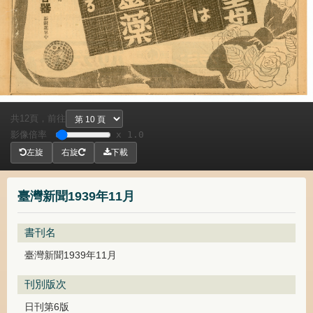
共
頁，
前往
12
影像倍率
x 1.0
左旋
右旋
下載
臺灣新聞1939年11月
書刊名
臺灣新聞1939年11月
刊別版次
日刊第6版