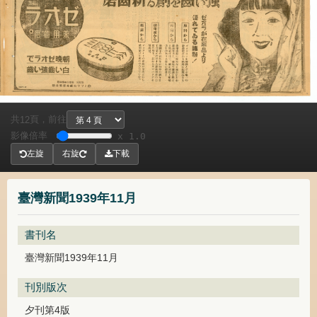
共
頁，
前往
12
影像倍率
x 1.0
左旋
右旋
下載
臺灣新聞1939年11月
書刊名
臺灣新聞1939年11月
刊別版次
夕刊第4版