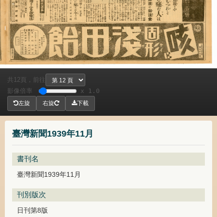
共
頁，
前往
12
影像倍率
x 1.0
左旋
右旋
下載
臺灣新聞1939年11月
書刊名
臺灣新聞1939年11月
刊別版次
日刊第8版