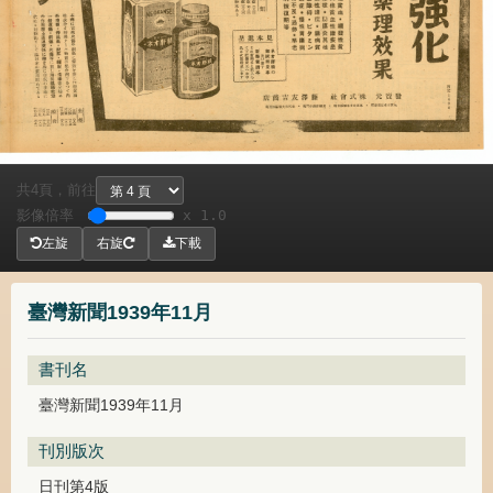
共
頁，
前往
4
影像倍率
x 1.0
左旋
右旋
下載
臺灣新聞1939年11月
書刊名
臺灣新聞1939年11月
刊別版次
日刊第4版