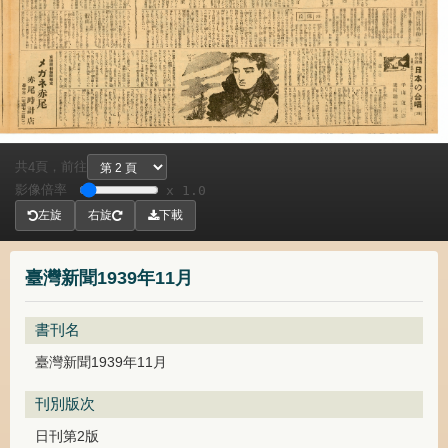
共
頁，
前往
4
影像倍率
x 1.0
左旋
右旋
下載
臺灣新聞1939年11月
書刊名
臺灣新聞1939年11月
刊別版次
日刊第2版