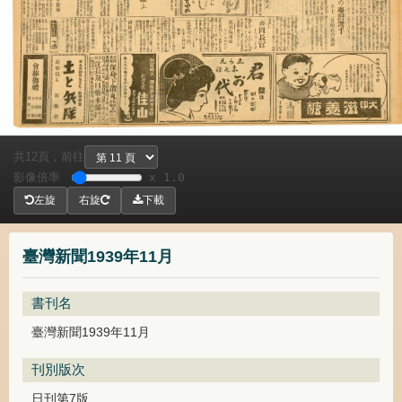
共
頁，
前往
12
影像倍率
x 1.0
左旋
右旋
下載
臺灣新聞1939年11月
書刊名
臺灣新聞1939年11月
刊別版次
日刊第7版