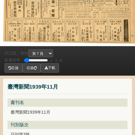
共
頁，
前往
12
影像倍率
x 1.0
左旋
右旋
下載
臺灣新聞1939年11月
書刊名
臺灣新聞1939年11月
刊別版次
日刊第3版