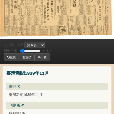
共
頁，
前往
12
影像倍率
x 1.0
左旋
右旋
下載
臺灣新聞1939年11月
書刊名
臺灣新聞1939年11月
刊別版次
日刊第2版