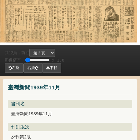
共
頁，
前往
12
影像倍率
x 1.0
左旋
右旋
下載
臺灣新聞1939年11月
書刊名
臺灣新聞1939年11月
刊別版次
夕刊第2版