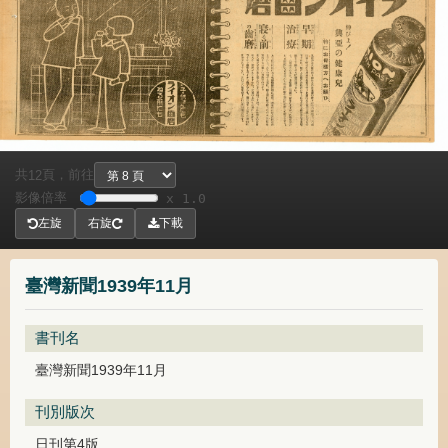
共
頁，
前往
12
影像倍率
x 1.0
左旋
右旋
下載
臺灣新聞1939年11月
書刊名
臺灣新聞1939年11月
刊別版次
日刊第4版