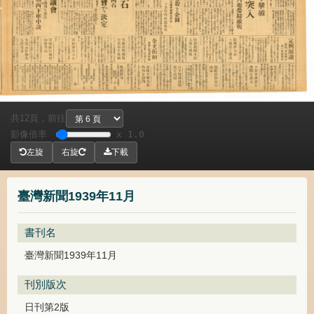
共
頁，
前往
12
影像倍率
x 1.0
左旋
右旋
下載
臺灣新聞1939年11月
書刊名
臺灣新聞1939年11月
刊別版次
日刊第2版