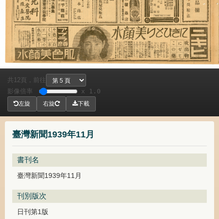
共
頁，
前往
12
影像倍率
x 1.0
左旋
右旋
下載
臺灣新聞1939年11月
書刊名
臺灣新聞1939年11月
刊別版次
日刊第1版