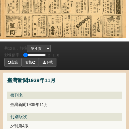
共
頁，
前往
12
影像倍率
x 1.0
左旋
右旋
下載
臺灣新聞1939年11月
書刊名
臺灣新聞1939年11月
刊別版次
夕刊第4版