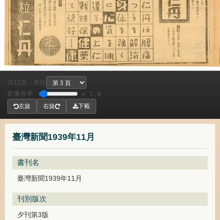
共
頁，
前往
12
影像倍率
x 1.0
左旋
右旋
下載
臺灣新聞1939年11月
書刊名
臺灣新聞1939年11月
刊別版次
夕刊第3版