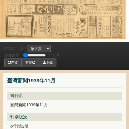
共
頁，
前往
12
影像倍率
x 1.0
左旋
右旋
下載
臺灣新聞1939年11月
書刊名
臺灣新聞1939年11月
刊別版次
夕刊第2版