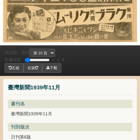
共
頁，
前往
12
影像倍率
x 1.0
左旋
右旋
下載
臺灣新聞1939年11月
書刊名
臺灣新聞1939年11月
刊別版次
日刊第6版