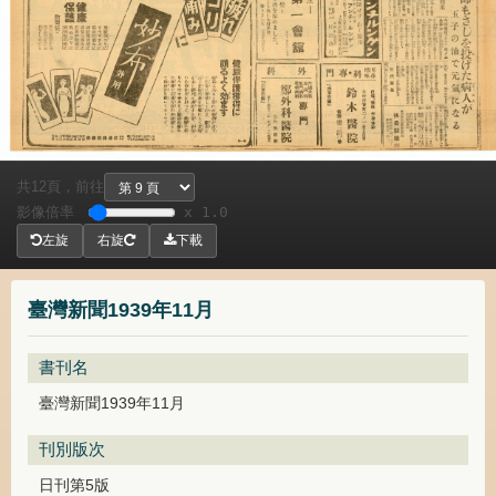
共
頁，
前往
12
影像倍率
x 1.0
左旋
右旋
下載
臺灣新聞1939年11月
書刊名
臺灣新聞1939年11月
刊別版次
日刊第5版