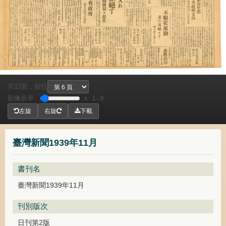
共
頁，
前往
12
影像倍率
x 1.0
左旋
右旋
下載
臺灣新聞1939年11月
書刊名
臺灣新聞1939年11月
刊別版次
日刊第2版