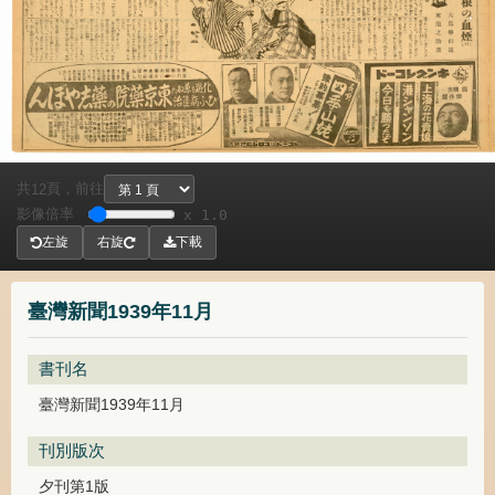
共
頁，
前往
12
影像倍率
x 1.0
左旋
右旋
下載
臺灣新聞1939年11月
書刊名
臺灣新聞1939年11月
刊別版次
夕刊第1版