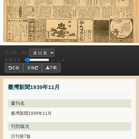
共
頁，
前往
12
影像倍率
x 1.0
左旋
右旋
下載
臺灣新聞1939年11月
書刊名
臺灣新聞1939年11月
刊別版次
日刊第7版