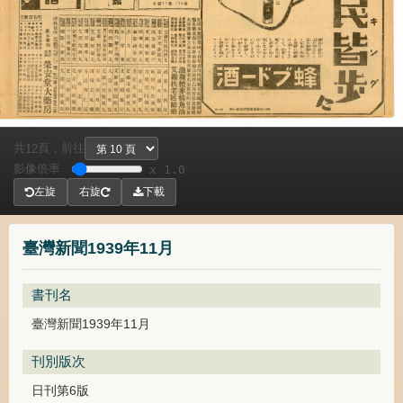
共
頁，
前往
12
影像倍率
x 1.0
左旋
右旋
下載
臺灣新聞1939年11月
書刊名
臺灣新聞1939年11月
刊別版次
日刊第6版