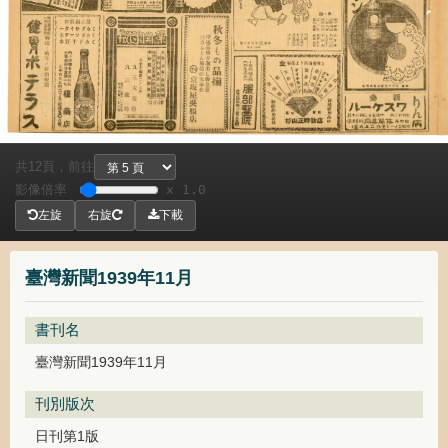
共
頁，
前往
12
影像倍率
x 1.0
左旋
右旋
下載
臺灣新聞1939年11月
書刊名
臺灣新聞1939年11月
刊別版次
日刊第1版