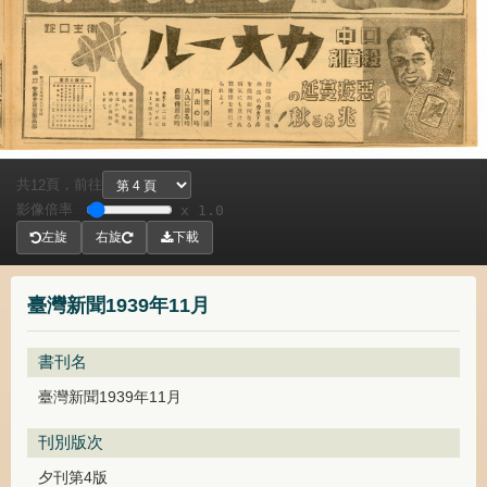
共
頁，
前往
12
影像倍率
x 1.0
左旋
右旋
下載
臺灣新聞1939年11月
書刊名
臺灣新聞1939年11月
刊別版次
夕刊第4版