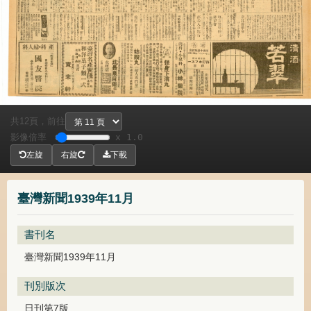
共
頁，
前往
12
影像倍率
x 1.0
左旋
右旋
下載
臺灣新聞1939年11月
書刊名
臺灣新聞1939年11月
刊別版次
日刊第7版