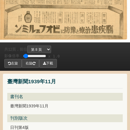
共
頁，
前往
12
影像倍率
x 1.0
左旋
右旋
下載
臺灣新聞1939年11月
書刊名
臺灣新聞1939年11月
刊別版次
日刊第4版