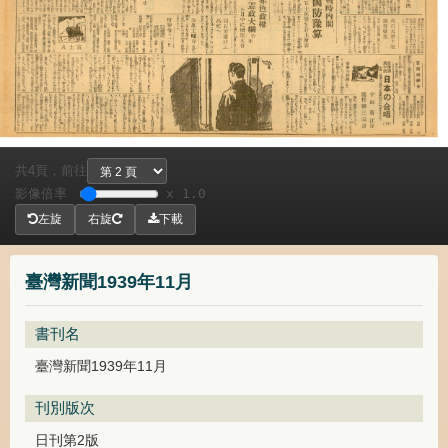
共
頁，
前往
4
影像倍率
x 1.0
左旋
右旋
下載
臺灣新聞1939年11月
書刊名
臺灣新聞1939年11月
刊別版次
日刊第2版