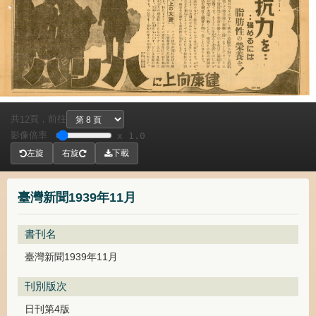
共
頁，
前往
12
影像倍率
x 1.0
左旋
右旋
下載
臺灣新聞1939年11月
書刊名
臺灣新聞1939年11月
刊別版次
日刊第4版