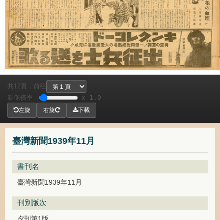
共
頁，
前往
12
影像倍率
x 1.0
左旋
右旋
下載
臺灣新聞1939年11月
書刊名
臺灣新聞1939年11月
刊別版次
夕刊第1版