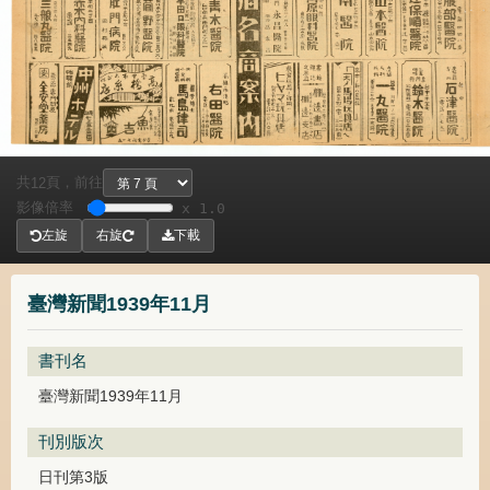
共
頁，
前往
12
影像倍率
x 1.0
左旋
右旋
下載
臺灣新聞1939年11月
書刊名
臺灣新聞1939年11月
刊別版次
日刊第3版