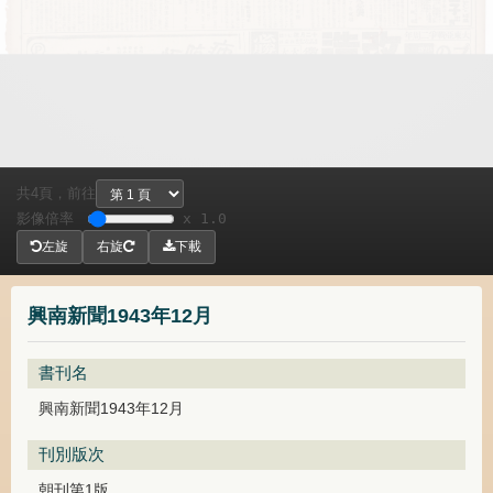
共
頁，
前往
4
影像倍率
x 1.0
左旋
右旋
下載
興南新聞1943年12月
書刊名
興南新聞1943年12月
刊別版次
朝刊第1版