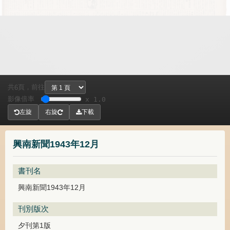
共
頁，
前往
6
影像倍率
x 1.0
左旋
右旋
下載
興南新聞1943年12月
書刊名
興南新聞1943年12月
刊別版次
夕刊第1版