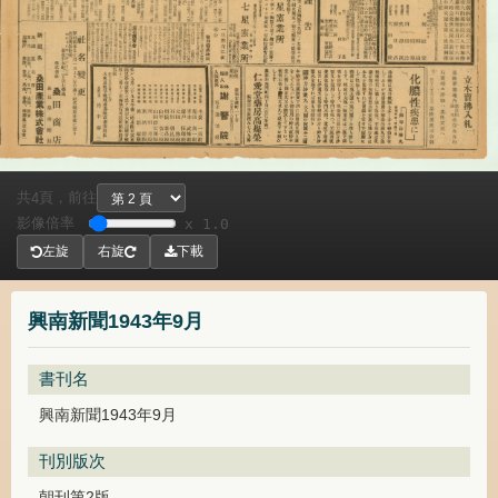
共
頁，
前往
4
影像倍率
x 1.0
左旋
右旋
下載
興南新聞1943年9月
書刊名
興南新聞1943年9月
刊別版次
朝刊第2版