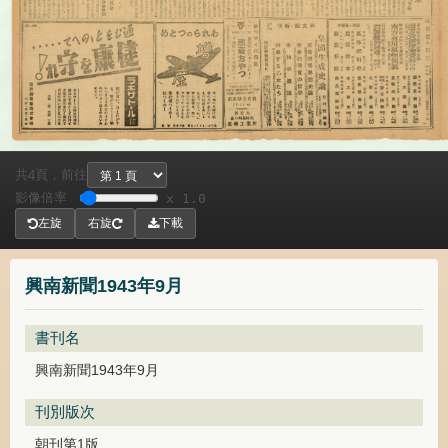
共
頁，
前往
4
影像倍率
x 1.0
左旋
右旋
下載
興南新聞1943年9月
書刊名
興南新聞1943年9月
刊別版次
朝刊第1版