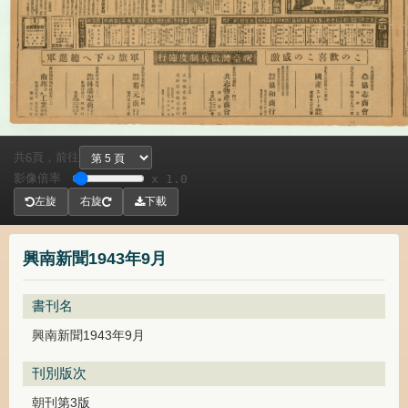
共
頁，
前往
6
影像倍率
x 1.0
左旋
右旋
下載
興南新聞1943年9月
書刊名
興南新聞1943年9月
刊別版次
朝刊第3版