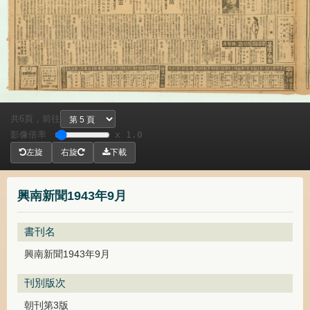
共
頁，
前往
6
影像倍率
x 1.0
左旋
右旋
下載
興南新聞1943年9月
書刊名
興南新聞1943年9月
刊別版次
朝刊第3版