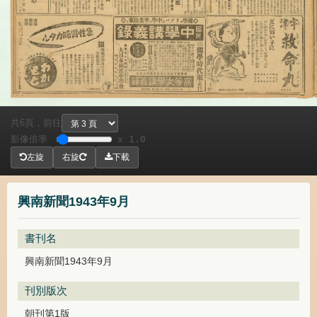
共
頁，
前往
6
影像倍率
x 1.0
左旋
右旋
下載
興南新聞1943年9月
書刊名
興南新聞1943年9月
刊別版次
朝刊第1版