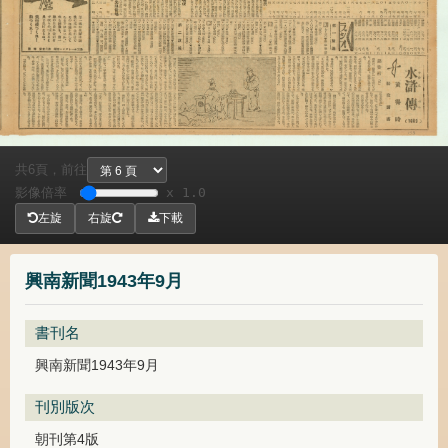
共
頁，
前往
6
影像倍率
x 1.0
左旋
右旋
下載
興南新聞1943年9月
書刊名
興南新聞1943年9月
刊別版次
朝刊第4版