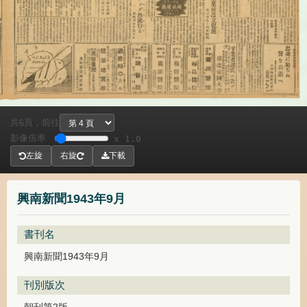
共
頁，
前往
6
影像倍率
x 1.0
左旋
右旋
下載
興南新聞1943年9月
書刊名
興南新聞1943年9月
刊別版次