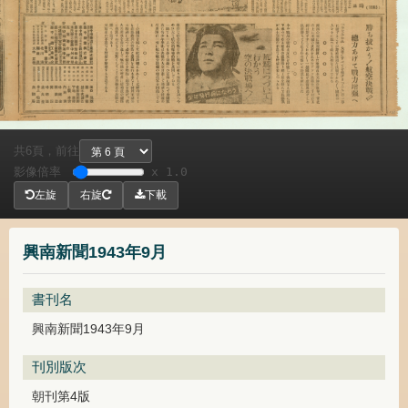
共
頁，
前往
6
影像倍率
x 1.0
左旋
右旋
下載
興南新聞1943年9月
書刊名
興南新聞1943年9月
刊別版次
朝刊第4版