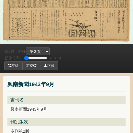
共
頁，
前往
6
影像倍率
x 1.0
左旋
右旋
下載
興南新聞1943年9月
書刊名
興南新聞1943年9月
刊別版次
夕刊第2版