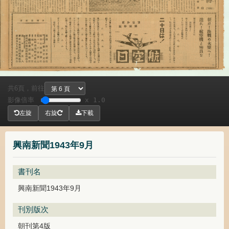
共
頁，
前往
6
影像倍率
x 1.0
左旋
右旋
下載
興南新聞1943年9月
書刊名
興南新聞1943年9月
刊別版次
朝刊第4版