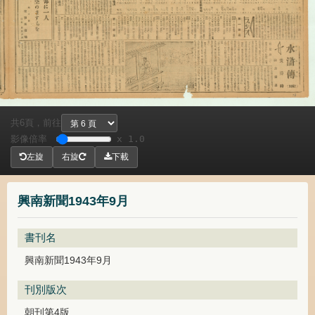
共
頁，
前往
6
影像倍率
x 1.0
左旋
右旋
下載
興南新聞1943年9月
書刊名
興南新聞1943年9月
刊別版次
朝刊第4版